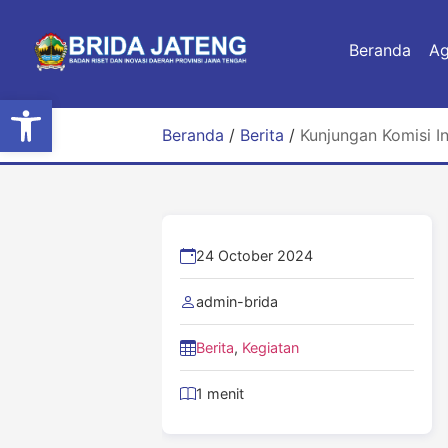
Beranda
A
Open toolbar
Beranda
/
Berita
/
Kunjungan Komisi In
24 October 2024
admin-brida
Berita
,
Kegiatan
1 menit