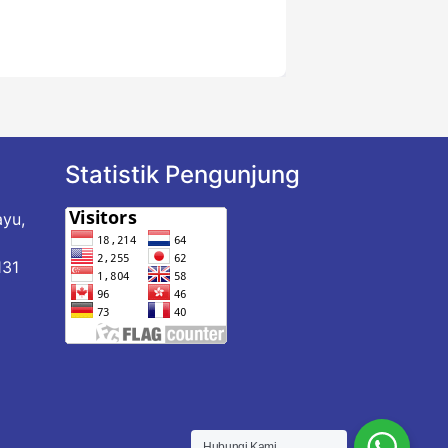
Statistik Pengunjung
ayu,
a
131
Hubungi Kami