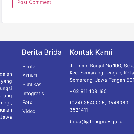
Berita Brida
Kontak Kami
Jl. Imam Bonjol No.190, Sek
Berita
Kec. Semarang Tengah, Kot
dalah
Artikel
Semarang, Jawa Tengah 50
yang
Publikasi
ungsi
+62 811 103 190
Infografis
rong
Foto
(024) 3540025, 3546063,
logi,
3521411
gunan
Video
 Jawa
brida@jatengprov.go.id