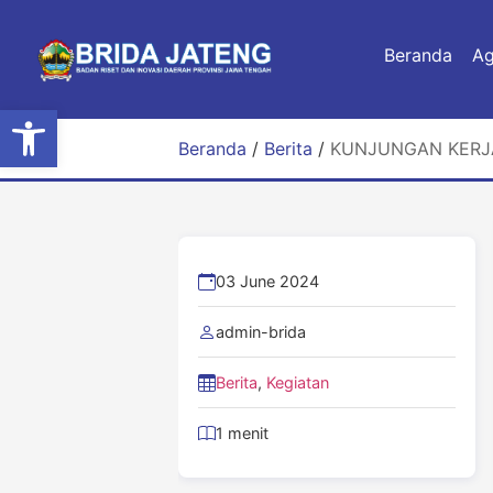
Beranda
A
Open toolbar
Beranda
/
Berita
/
KUNJUNGAN KERJ
03 June 2024
admin-brida
Berita
,
Kegiatan
1 menit