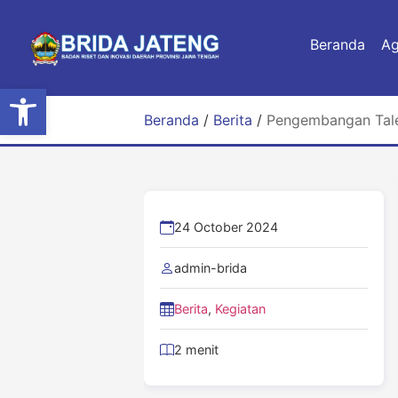
Beranda
A
Open toolbar
Beranda
/
Berita
/
Pengembangan Talen
24 October 2024
admin-brida
Berita
,
Kegiatan
2 menit