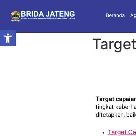
Beranda
A
Open toolbar
Targe
Target capaia
tingkat keberh
ditetapkan, ba
Target Ca