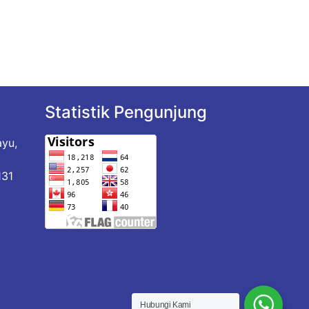
Statistik Pengunjung
ayu,
a
131
Hubungi Kami