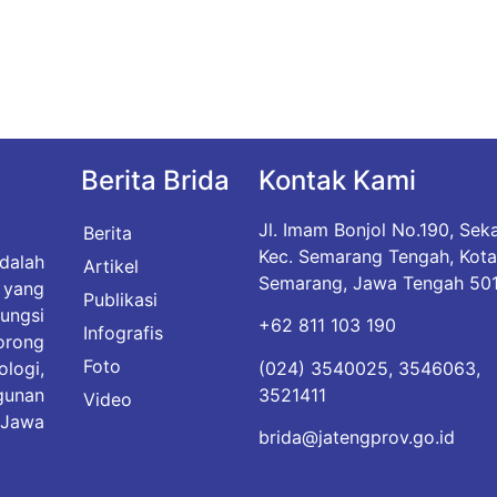
Berita Brida
Kontak Kami
Jl. Imam Bonjol No.190, Sek
Berita
Kec. Semarang Tengah, Kot
dalah
Artikel
Semarang, Jawa Tengah 50
yang
Publikasi
ungsi
+62 811 103 190
Infografis
rong
Foto
(024) 3540025, 3546063,
logi,
3521411
gunan
Video
 Jawa
brida@jatengprov.go.id