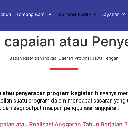
genda
Tentang Kami
Informasi Publik
Layanan
t capaian atau Peny
Badan Riset dan Inovasi Daerah Provinsi Jawa Tengah
n atau penyerapan program kegiatan
biasanya mer
asilan suatu program dalam mencapai sasaran yang 
ik dari segi output maupun penggunaan anggaran.
paian atau Realisasi Anggaran Tahun Berjalan 