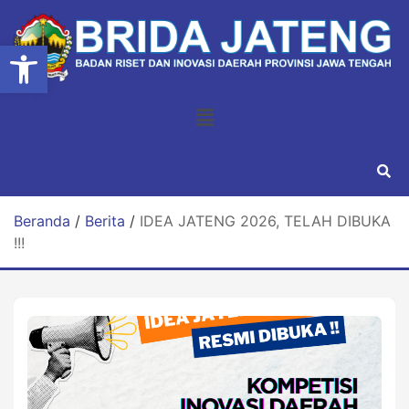
Open toolbar
Beranda
/
Berita
/
IDEA JATENG 2026, TELAH DIBUKA
!!!