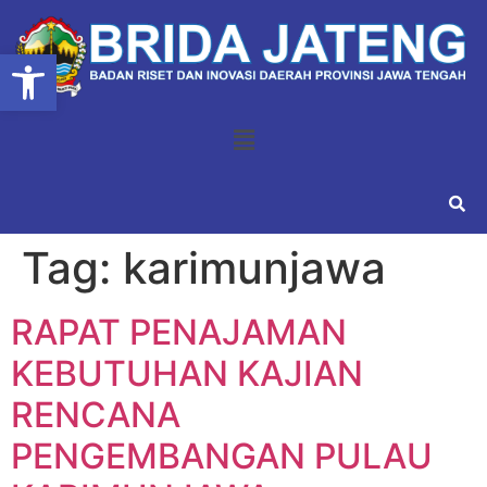
Open toolbar
Tag:
karimunjawa
RAPAT PENAJAMAN
KEBUTUHAN KAJIAN
RENCANA
PENGEMBANGAN PULAU