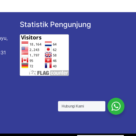
Statistik Pengunjung
ayu,
a
131
Hubungi Kami