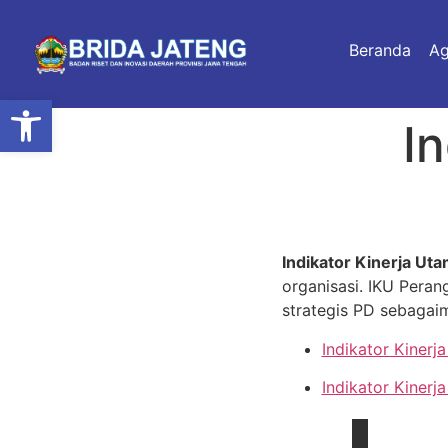
Beranda
A
Open toolbar
I
Indikator Kinerja Uta
organisasi. IKU Peran
strategis PD sebagai
Indikator Kiner
Indikator Kiner