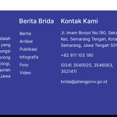
Berita Brida
Kontak Kami
Jl. Imam Bonjol No.190, Sek
Berita
dalah
Kec. Semarang Tengah, Kot
Artikel
yang
Semarang, Jawa Tengah 50
Publikasi
ungsi
+62 811 103 190
Infografis
rong
logi,
Foto
(024) 3540025, 3546063,
gunan
3521411
Video
 Jawa
brida@jatengprov.go.id