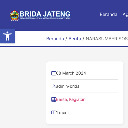
Beranda
A
Open toolbar
Beranda
/
Berita
/
NARASUMBER SOSI
08 March 2024
admin-brida
Berita
,
Kegiatan
1 menit