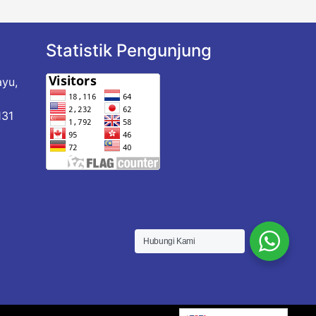
Statistik Pengunjung
ayu,
a
131
Hubungi Kami