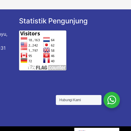
Statistik Pengunjung
ayu,
a
131
Hubungi Kami