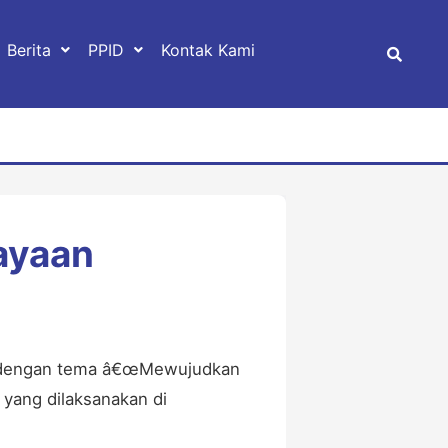
Berita
PPID
Kontak Kami
kayaan
KI) dengan tema â€œMewujudkan
 yang dilaksanakan di