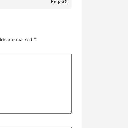
Kerjaâ€
elds are marked
*