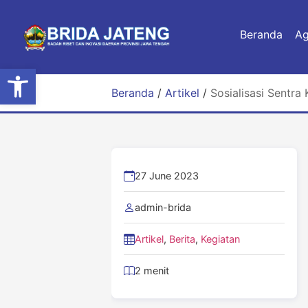
Beranda
A
Open toolbar
Beranda
/
Artikel
/
Sosialisasi Sentra 
27 June 2023
admin-brida
Artikel
,
Berita
,
Kegiatan
2 menit