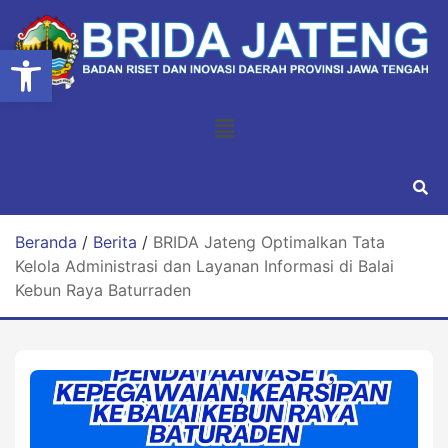
Open toolbar
Beranda
/
Berita
/
BRIDA Jateng Optimalkan Tata
Kelola Administrasi dan Layanan Informasi di Balai
Kebun Raya Baturraden